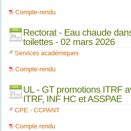
Compte-rendu
Rectorat - Eau chaude dans
2026
29
avr.
toilettes - 02 mars 2026
Services académiques
Compte-rendu
UL - GT promotions ITRF av
2026
21
avr.
ITRF, INF HC et ASSPAE
CPE - CCPANT
Compte rendu