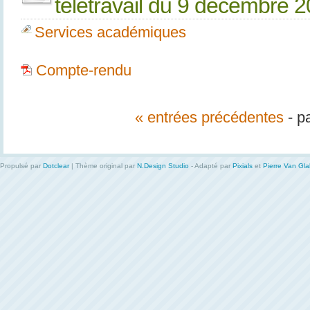
télétravail du 9 décembre 
Services académiques
Compte-rendu
« entrées précédentes
- p
Propulsé par
Dotclear
| Thème original par
N.Design Studio
- Adapté par
Pixials
et
Pierre Van Gl