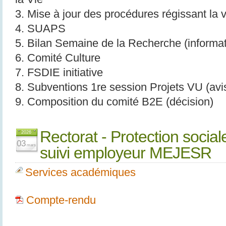
3. Mise à jour des procédures régissant la v
4. SUAPS
5. Bilan Semaine de la Recherche (informat
6. Comité Culture
7. FSDIE initiative
8. Subventions 1re session Projets VU (avi
9. Composition du comité B2E (décision)
Rectorat - Protection socia
2026
03
mars
suivi employeur MEJESR
Services académiques
Compte-rendu