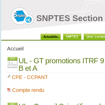
SNPTES Section 
Actualités
SNPTES
Univ. Lorrai
Accueil
UL - GT promotions ITRF 9 j
2026
13
juil.
B et A
CPE - CCPANT
Compte rendu
2026