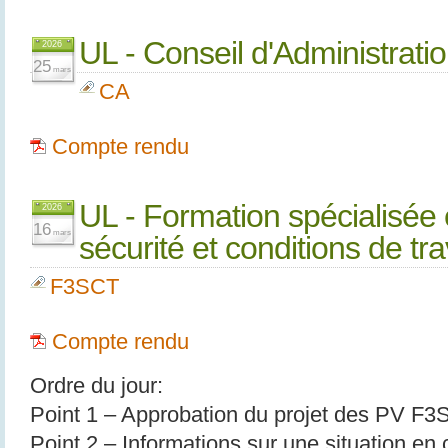
UL - Conseil d'Administrat
2026
25
mars
CA
Compte rendu
UL - Formation spécialisée 
2026
16
mars
sécurité et conditions de tr
F3SCT
Compte rendu
Ordre du jour:
Point 1 – Approbation du projet des PV F
Point 2 – Informations sur une situation en